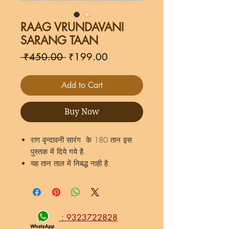
RAAG VRUNDAVANI
SARANG TAAN
Regular
Sale
 ₹450.00 
₹199.00
Price
Price
Add to Cart
Buy Now
राग वृन्दावनी सारंग के 180 तान इस
पुस्तक में दिये गये है.
यह तान ताल में निबद्ध नाही है.
इससे राग की पेहेचान आसन होगी.
राग के प्रक्टिस के लिये यह तान संग्रह
उपयुक्त रहेगा.
यह 16 पेज PDF format eBook ई-बुक
: 9323722828
है.