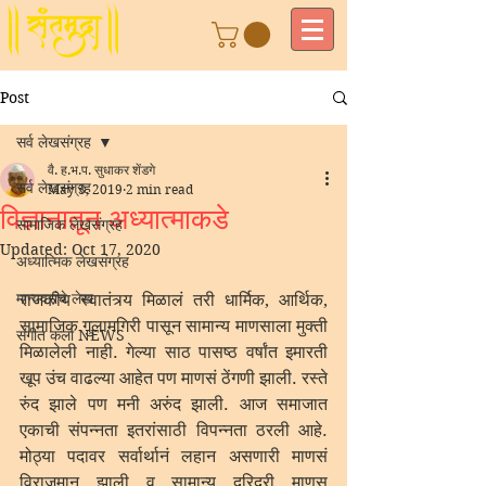
Post
सर्व लेखसंग्रह
वै. ह.भ.प. सुधाकर शेंडगे
सर्व लेखसंग्रह
May 3, 2019
2 min read
विज्ञानातून अध्यात्माकडे
सामाजिक लेखसंग्रह
Updated:
Oct 17, 2020
अध्यात्मिक लेखसंग्रह
मान्यवरांचे लेख
राजकीय स्वातंत्र्य मिळालं तरी धार्मिक, आर्थिक, 
सामाजिक गुलामगिरी पासून सामान्य माणसाला मुक्ती 
संगीत कला NEWS
मिळालेली नाही. गेल्या साठ पासष्ठ वर्षांत इमारती 
खूप उंच वाढल्या आहेत पण माणसं ठेंगणी झाली. रस्ते 
रुंद झाले पण मनी अरुंद झाली. आज समाजात 
एकाची संपन्नता इतरांसाठी विपन्नता ठरली आहे. 
मोठ्या पदावर सर्वार्थानं लहान असणारी माणसं 
विराजमान झाली व सामान्य दरिद्री माणूस 