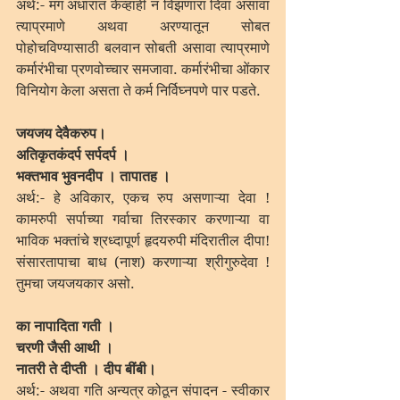
अर्थ:- मग अंधारात केव्हाही न विझणारा दिवा असावा 
त्याप्रमाणे अथवा अरण्यातून सोबत 
पोहोचविण्यासाठी बलवान सोबती असावा त्याप्रमाणे 
कर्मारंभीचा प्रणवोच्चार समजावा. कर्मारंभीचा ओंकार 
विनियोग केला असता ते कर्म निर्विघ्नपणे पार पडते. 
जयजय देवैकरुप।
अतिकृतकंदर्प सर्पदर्प ।
भक्तभाव भुवनदीप । तापातह ।
अर्थ:- हे अविकार, एकच रुप असणाऱ्या देवा ! 
कामरुपी सर्पाच्या गर्वाचा तिरस्कार करणाऱ्या वा 
भाविक भक्तांचे श्रध्दापूर्ण हृदयरुपी मंदिरातील दीपा! 
संसारतापाचा बाध (नाश) करणाऱ्या श्रीगुरुदेवा ! 
तुमचा जयजयकार असो.
का नापादिता गती ।
चरणी जैसी आथी ।
नातरी ते दीप्ती । दीप बींबी।
अर्थ:- अथवा गति अन्यत्र कोठून संपादन - स्वीकार 