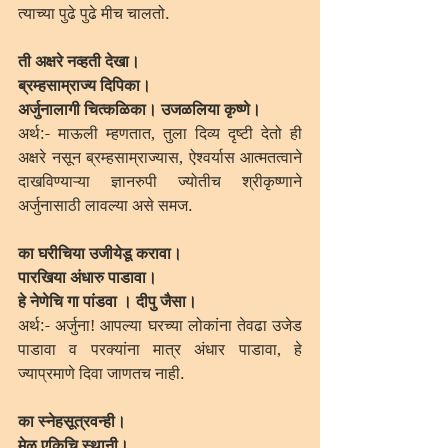
त्याच्या पुढे पुढे मीच चालतो.
ती अक्षरे नव्हती देखा।
ब्रम्हसाम्राज्य दिपिका।
अर्जुनालागी चित्कळिका। उजळलिया कृष्णे।
अर्थ:- माऊली म्हणतात, तुला दिव्य दृष्टी देतो ही 
अक्षरे नसून ब्रम्हसाम्राज्यास, ऐश्वर्यास आत्मतत्वाने 
दाखविण्याऱ्या ज्ञानरुपी ज्योतीच श्रीकृष्णाने 
अर्जुनासाठी लावल्या असे समज.
का घरीचिया उजीयेडू करावा।
पारखिया अंधारु पाडावा।
हे नेणेचि गा पांडवा । दीपु जैसा।
अर्थ:- अर्जुना! आपल्या घरच्या लोकांना तेवढा उजेड 
पाडावा व परक्यांना मात्र अंधार पाडावा, हे 
ज्याप्रमाणे दिवा जाणतच नाही.
का स्नेहसूत्रवन्ही।
मेळू एकिचि स्थानी।