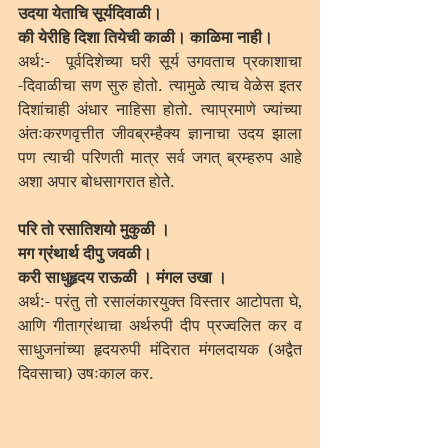
उदया येताचि सूर्यदिवाळी।
की येरीहि दिशा तियेची काळी। काळिमा नाही।
अर्थ:-  पूर्वदिशेच्या घरी सूर्य उगवताच प्रकाशाचा 
-दिवाळीचा सण सुरु होतो. त्यामुळे त्याच वेळेस इतर 
दिशांचाही अंधार नाहिसा होतो. त्याप्रमाणे ज्यांच्या 
अंतःकरणवृत्तीत जीवब्रम्हैक्य ज्ञानाचा उदय झाला 
पण त्याची परिणती मात्र सर्व जगत् ब्रम्हरुप आहे 
अशा अपार बोधसागरात होतेे. 
परि तो रसातिशयो मुकुळी ।
मग ग्रंथार्थ दीपु जवळी।
करी साधुहृदय राऊळी । मंगल उखा ।
अर्थ:- परंतु तो रसालंकारयुक्त विस्तार आटोपता घे, 
आणि गीताग्रंथाचा अर्थरुपी दीप प्रज्वलित कर व 
साधुजनांच्या हृदयरुपी मंदिरात मंगलदायक (अद्वैत 
दिवसाचा) उषःकाल कर.