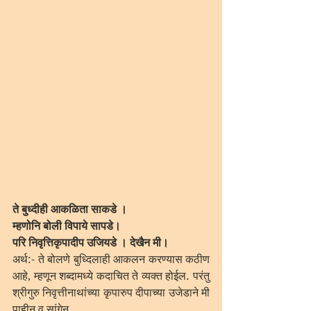
ते बुध्दीही आकळिता साकडे ।
म्हणोनि बोली विपाये सापडे।
परि निवृत्तिकृपादीप उजियडे । देखैन मी।
अर्थ:- ते बोलणे बुध्दिलाही आकलन करण्यास कठीण 
आहे, म्हणून शब्दामध्ये कदाचित ते व्यक्त होईल. परंतु 
श्रीगुरु निवृत्तीनाथांच्या कृपारुप दीपाच्या उजेडाने मी 
पाहीन व सांगेन.