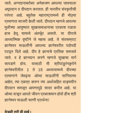
जाते. अन्नदानाबरोबर अनेकजण आपल्या जावयाला 
अपूपदान व दीपदान करतात. ही भारतीय संस्कृतीची 
परंपरा आहे. बहुतेक महाराष्ट्रामध्ये ही मोठ्या 
प्रमाणात साजरी केली जाते. दीपदान म्हणजे आपल्या 
मुलीच्या आयुष्यात सुखासमाधानाचा प्रकाश पडावा 
हाच हेतू यामध्ये अंतर्भूत असतो. या दीपाचे 
आध्यात्मिक दृष्टीने जे महत्व आहे. ते संतसम्राट 
ज्ञानेश्वर माऊलींनी आपल्या ज्ञानेश्वरीत पदोपदी 
पटवून दिले आहे. दीप हे ज्ञानाचे प्रतिक समजले 
जाते. व हे ज्ञानदान करणे म्हणजे सुखाचा मार्ग 
सापडणे होय. यासाठी मी श्रीपांडुरंगकृपेने 
ज्ञानेश्वरीतील 1 ते 18 अध्यायामध्ये दीपच्या 
प्रमाणाने जेवढ्या ओव्या माऊलींनी सांगितल्या 
आहेत, त्या एकत्र करुन त्या अर्थासहित वाङ्मयीन 
दीपदान समजून आपणापुढे सादर करीत आहे. या 
ओव्या वाचून आपले जीवन प्रकाशमान होवो हीच श्री 
ज्ञानेश्वर माऊली चरणी प्रार्थना!
येऱ्हवी तरी मी मुर्खु।