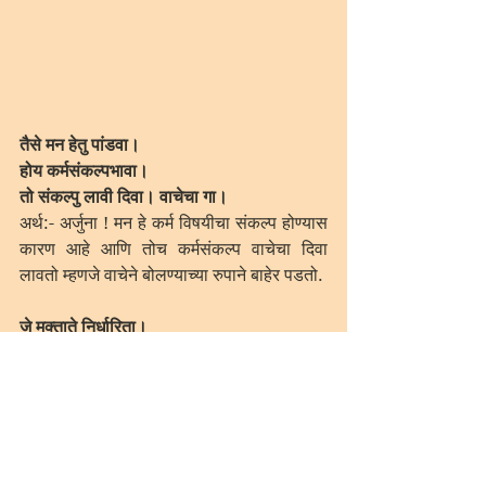
तैसे मन हेतु पांडवा।
होय कर्मसंकल्पभावा।
तो संकल्पु लावी दिवा। वाचेचा गा।
अर्थ:- अर्जुना ! मन हे कर्म विषयीचा संकल्प होण्यास 
कारण आहे आणि तोच कर्मसंकल्प वाचेचा दिवा 
लावतो म्हणजे वाचेने बोलण्याच्या रुपाने बाहेर पडतो.
जे मुक्ताते निर्धारिता।
लाभे आपलीच मुक्तता।
जैसी दीपे दिसे पहाता। आपली वस्तु।
अर्थ:- जसे आपली वस्तु अंधारात दिव्याच्या साह्याने 
पाहिली तर ती आपल्याला दिसते. तसेच मुक्ताच्या 
स्वरुपाविशयी विचार करु लागले असता आपलीच 
स्वाभाविक नित्यासिध्द असणारी मुक्तता आपल्यास 