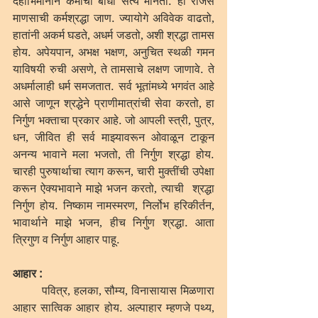
देहाभिमानाने कर्माची बाधा सत्य मानतो. ही राजस 
माणसाची कर्मश्रद्धा जाण. ज्यायोगे अविवेक वाढतो, 
हातांनी अकर्म घडते, अधर्म जडतो, अशी श्रद्धा तामस 
होय. अपेयपान, अभक्ष भक्षण, अनुचित स्थळी गमन 
याविषयी रुची असणे, ते तामसाचे लक्षण जाणावे. ते 
अधर्मालाही धर्म समजतात. सर्व भूतांमध्ये भगवंत आहे 
आसे जाणून श्रद्धेने प्राणीमात्रांची सेवा करतो, हा 
निर्गुण भक्ताचा प्रकार आहे. जो आपली स्त्री, पुत्र, 
धन, जीवित ही सर्व माझ्यावरून ओवाळून टाकून 
अनन्य भावाने मला भजतो, ती निर्गुण श्रद्धा होय. 
चारही पुरुषार्थाचा त्याग करून, चारी मुक्तींची उपेक्षा 
करून ऐक्यभावाने माझे भजन करतो, त्याची  श्रद्धा 
निर्गुण होय. निष्काम नामस्मरण, निर्लोभ हरिकीर्तन, 
भावार्थाने माझे भजन, हीच निर्गुण श्रद्धा. आता 
त्रिगुण व निर्गुण आहार पाहू. 
आहार :
	पवित्र, हलका, सौम्य, विनासायास मिळणारा 
आहार सात्विक आहार होय. अल्पाहार म्हणजे पथ्य, 