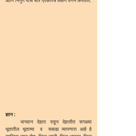
आणि निर्गुण यांचे चार प्रकारचे लक्षण वर्णन करतात. 
ज्ञान : 
	भागवान देहात राहून देहातीत सगळ्या 
भूतातील भूतात्मा  व  सबाह्य व्यापणारा आहे हे 