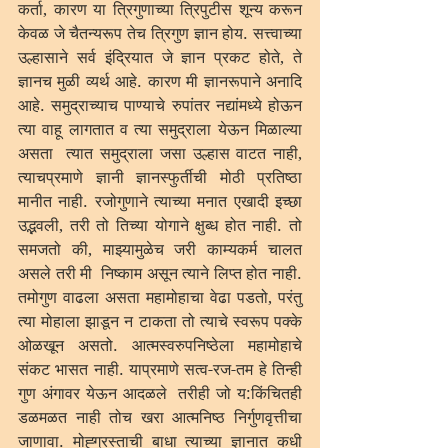
कर्ता, कारण या त्रिगुणाच्या त्रिपुटीस शून्य करून 
केवळ जे चैतन्यरूप तेच त्रिगुण ज्ञान होय. सत्त्वाच्या 
उल्हासाने सर्व इंद्रियात जे ज्ञान प्रकट होते, ते 
ज्ञानच मुळी व्यर्थ आहे. कारण मी ज्ञानरूपाने अनादि 
आहे. समुद्राच्याच पाण्याचे रुपांतर नद्यांमध्ये होऊन 
त्या वाहू लागतात व त्या समुद्राला येऊन मिळाल्या 
असता  त्यात समुद्राला जसा उल्हास वाटत नाही, 
त्याचप्रमाणे ज्ञानी ज्ञानस्फुर्तीची मोठी प्रतिष्ठा 
मानीत नाही. रजोगुणाने त्याच्या मनात एखादी इच्छा 
उद्भवली, तरी तो तिच्या योगाने क्षुब्ध होत नाही. तो 
समजतो की, माझ्यामुळेच जरी काम्यकर्म चालत 
असले तरी मी  निष्काम असून त्याने लिप्त होत नाही. 
तमोगुण वाढला असता महामोहाचा वेढा पडतो, परंतु 
त्या मोहाला झाडून न टाकता तो त्याचे स्वरूप पक्के 
ओळखून असतो. आत्मस्वरुपनिष्ठेला महामोहाचे 
संकट भासत नाही. याप्रमाणे सत्व-रज-तम हे तिन्ही 
गुण अंगावर येऊन आदळले  तरीही जो य:किंचितही 
डळमळत नाही तोच खरा आत्मनिष्ठ निर्गुणवृत्तीचा 
जाणावा. मोह्ग्रस्ताची बाधा त्याच्या ज्ञानात कधी 