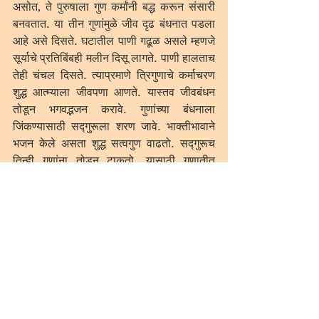
असोत, ते पुरुषाला गुण कर्मांनी बद्ध करून संसारी 
बनवतात. या तीन गुणांमुळे जीव दृढ बंधनात पडला 
आहे असे दिसते. घटातील पाणी गढूळ असले म्हणजे 
सूर्याचे प्रतिबिंबही मलीन दिसू लागते. पाणी हालताच 
तेही चंचल दिसते. त्याप्रमाणे त्रिगुणाचे कर्माचरण 
शुद्ध आत्म्याला जीवपणा आणते. यास्तव जीवबंधन 
तोडून भगवद्भजन करावे. गुणांच्या बंधनाला 
जिंकण्यासाठी सद्गुरूला शरण जावे. भाक्तीभावाने 
भजन केले असता शुद्ध सत्वगुण वाढतो. सद्गुरूच 
तिन्ही गुणांना तोडून टाकतो. यासाठी गुणातीत 
होण्याकरता गुरुभक्ती अवश्य करावी. त्यामुळे चारी 
मुक्ती भक्ताच्या दासी होतात. त्यांच्या सेवेला 
ब्राह्मभावना येत असते. देवाधिदेव त्यांच्या सेवेत 
अंतर्बाह्य तिष्ठत उभा असतो. अनन्य भावाने 
सद्गुरूला शरण जाणारा ब्रह्मसंपन्न होतो. मोठ्या 
भाग्याने मनुष्य जन्म प्राप्त झाल्यावर माझे भजन 
मोठ्या प्रेमाने अवश्य करावे.
 	ज्या नरदेहाच्या प्राप्तीसाठी देवांचेही मन 
उत्सुक असते, तो मिळाल्यास अखंड ज्ञान संपादावे. 