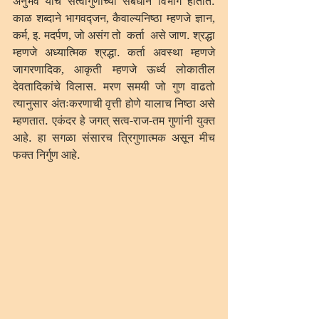
अनुभव यांचे सत्वागुणाच्या संबंधाने विभाग होतात. 
काळ शब्दाने भागवद्जन, कैवाल्यनिष्ठा म्हणजे ज्ञान, 
कर्म, इ. मदर्पण, जो असंग तो  कर्ता  असे जाण. श्रद्धा 
म्हणजे अध्यात्मिक श्रद्धा. कर्ता अवस्था म्हणजे 
जागरणादिक, आकृती म्हणजे ऊर्ध्व लोकातील 
देवतादिकांचे विलास. मरण समयी जो गुण वाढतो 
त्यानुसार अंतःकरणाची वृत्ती होणे यालाच निष्ठा असे 
म्हणतात. एकंदर हे जगत् सत्व-राज-तम गुणांनी युक्त 
आहे. हा सगळा संसारच त्रिगुणात्मक असून मीच 
फक्त निर्गुण आहे.