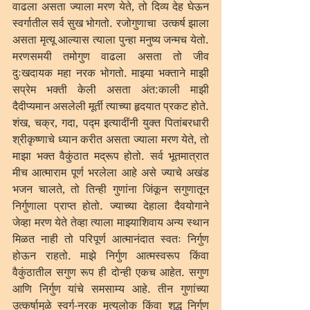
वाढला असता ज्याला मरण येते, तो दिव्य देह घेऊन 
स्वर्गातील सर्व सुख भोगतो. रजोगुणाचा  उत्कर्ष झाला 
असता मृत्यू आल्यास त्याला पुन्हा मनुष्य जन्मच येतो. 
मरणसमयी तमोगुण वाढला असता तो जीव 
दुःखदायक महा नरक भोगतो. माझ्या भक्ताने माझी 
सप्रेम भक्ती केली असता अंत:काली माझी 
दैदीप्यमान असलेली मूर्ती त्याच्या हृदयात प्रकट होते. 
शंख, चक्र, गदा, पद्म इत्यादींनी युक्त पितांबरधारी 
श्रीकृष्णाचे ध्यान करीत असता ज्याला मरण येते, तो 
माझा भक्त वैकुंठात मद्रूप होतो. सर्व भूतमात्रात 
मीच आत्माराम पूर्ण भरलेला आहे असे ज्याचे अखंड 
भजन चालते, तो तिन्ही गुणांना जिंकून सगुणातून 
निर्गुणाला प्राप्त होतो. ज्याच्या देहाला दैवयोगाने 
जेव्हा मरण येते तेव्हा त्याला माझ्याशिवाय अन्य स्थान 
मिळत नाही तो परिपूर्ण आत्मानंदात स्वतः निर्गुण 
होऊन राहतो. माझे निर्गुण आत्मस्वरूप किंवा 
वैकुंठातील सगुण रूप ही दोन्ही एकच आहेत. सगुण 
आणि निर्गुण यांचे समसाम्य आहे. तीन गुणांच्या 
उत्कर्षामुळे स्वर्ग-नरक मृत्युलोक किंवा शुद्ध निर्गुण 