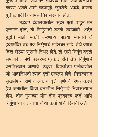
गुणदोष पाहते, जेथे मन अविवेकी होते, जेथे कलहाचे 
कारण असते अशी वेश्यागृहे, जुगरीचे अड्डे, दारूचे 
गुत्ते इत्यादी हि तामस निवासस्थाने होत. 
	उद्धवा! देवालयातील सुंदर मूर्ती पाहून मन 
प्रसन्न होते, ती निर्गुणाची वस्ती समजावी. अद्वैत 
बुद्धीने माझी भक्ती करणाऱ्या माझ्या भक्ताचे जे 
हृदयमंदिर तेच मज निर्गुणाचे माहेरघर आहे. तेथे ज्याचे 
चित्त मोठ्या सुखाने स्थिर होते, ती खरी निर्गुण वस्ती 
समजावी. जेथे परब्रम्ह प्रकट होते तेच निर्गुणाचे 
वसतिस्थान जाणावे. उद्धवा! विषयांच्या पलीकडील 
जी आत्मस्थिती त्यात वृत्ती एकरूप होणे, निराकारात 
सुखसंपन्न होणे व त्यातच वृत्ती पूर्णपणे स्थिर करणे 
हेच जनातील किंवा वनातील निर्गुणाचे निवासस्थान 
होय. तीन गुणांच्या योगे तीन प्रकारचे कर्ते आणि 
निर्गुणाच्या लक्षणाचा चौथा कर्ता यांची स्थिती अशी 