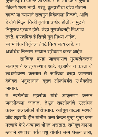
गुणांपासूनच देह बनला आहे. तेंव्हा त्या देहाने गुणांना 
जिंकणे शक्य नाही. परंतु ‘कुऱ्हाडीचा दांडा गोतास 
काळ’ या न्यायाने सत्वगुण विवेकाला मिळतो. आणि 
हे दोघे मिळून तिन्ही गुणांचा उच्छेद होतो. व मुळचे 
निर्गुणत्व प्रकट होते. तेंव्हा गुणच्छेदनही मिथ्याच 
ठरते. वास्तविक हे तिन्ही गुण मिथ्या आहेत. 
स्वाभाविक निर्गुणत्व तेवढे नित्य सत्य आहे. या 
अर्थाचेच निरुपण भगवान श्रीकृष्ण करत आहेत.
	सात्विक ब्रह्म जाणणाराच मुख्यत्वेकरून 
सत्वगुणाचे आश्रयस्थान आहे. ब्रह्मर्पण न करता जे 
स्वधर्माचरण करतात ते सात्विक ब्रह्म जाणणारे 
वेदोक्त अनुष्ठानाने ब्रह्म लोकांपर्यंत उर्ध्वगतीस 
जातात.
ते स्वर्गलोक महर्लोक यांचे आक्रमण करून 
जनलोकला जातात. तेथून तपलोकांचे उल्लंघन 
करून सत्यलोकी पोहोचतात. रजोगुण वाढला म्हणजे 
जीव शूद्रांदि हीन योनीत जन्म घेऊन पुन्हा पुन्हा जन्म 
मरणाचे फेरे अव्याहत भोगत असतात. तमोगुण वाढला 
म्हणजे स्थावरा पर्यंत पशु योनीत जन्म घेऊन डास, 