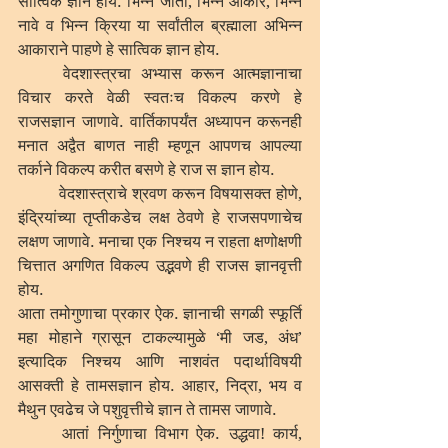
सात्विक ज्ञान होय. भिन्न जाती, भिन्न आकार, भिन्न 
नावे व भिन्न क्रिया या सर्वांतील ब्रह्माला अभिन्न 
आकाराने पाहणे हे सात्विक ज्ञान होय. 
	वेदशास्त्रचा अभ्यास करून आत्मज्ञानाचा 
विचार करते वेळी स्वतःच विकल्प करणे हे 
राजसज्ञान जाणावे. वार्तिकापर्यंत अध्यापन करूनही 
मनात अद्वैत बाणत नाही म्हणून आपणच आपल्या 
तर्काने विकल्प करीत बसणे हे राज स ज्ञान होय. 
	वेदशास्त्राचे श्रवण करून विषयासक्त होणे, 
इंद्रियांच्या तृप्तीकडेच लक्ष ठेवणे हे राजसपणाचेच 
लक्षण जाणावे. मनाचा एक निश्चय न राहता क्षणोक्षणी 
चित्तात अगणित विकल्प उद्भवणे ही राजस ज्ञानवृत्ती 
होय. 
आता तमोगुणाचा प्रकार ऐक. ज्ञानाची सगळी स्फूर्ति 
महा मोहाने ग्रासून टाकल्यामुळे ‘मी जड, अंध’ 
इत्यादिक निश्चय आणि नाशवंत पदार्थाविषयी 
आसक्ती हे तामसज्ञान होय. आहार, निद्रा, भय व 
मैथुन एवढेच जे पशुवृत्तीचे ज्ञान ते तामस जाणावे. 
	आतां निर्गुणाचा विभाग ऐक. उद्धवा! कार्य, 