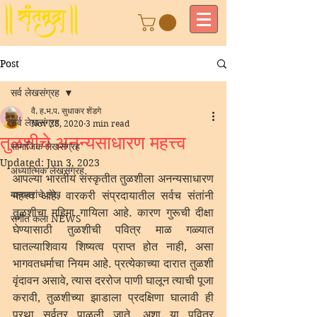
Post
सर्व लेखसंग्रह
वै. ह.भ.प. सुधाकर शेंडगे
सर्व लेखसंग्रह
Nov 28, 2020
3 min read
तुळशीचे अनन्यसाधारण महत्त्व
सामाजिक लेखसंग्रह
Updated:
Jun 3, 2023
अध्यात्मिक लेखसंग्रह
आपल्या भारतीय संस्कृतीत तुळशीला अनन्यसाधारण 
मान्यवरांचे लेख
महत्त्व आहे. वारकरी संप्रदायातील सर्वच संतांनी 
तुळशीचा महिमा गायिला आहे. कारण गुरूची दीक्षा 
संगीत कला NEWS
घेण्यासाठी तुळशीची पवित्र माळ गळ्यात 
घातल्याशिवाय शिष्यत्व प्राप्त होत नाही, असा 
भागवतधर्माचा नियम आहे. प्रत्येकाच्या दारात तुळशी 
वृंदावन असावे, त्यास दररोज पाणी घालून त्याची पूजा 
करावी, तुळशीच्या झाडाला प्रदक्षिणा घालावी ही 
प्रथा सर्वत्र पाळली जाते. अशा या पवित्र 