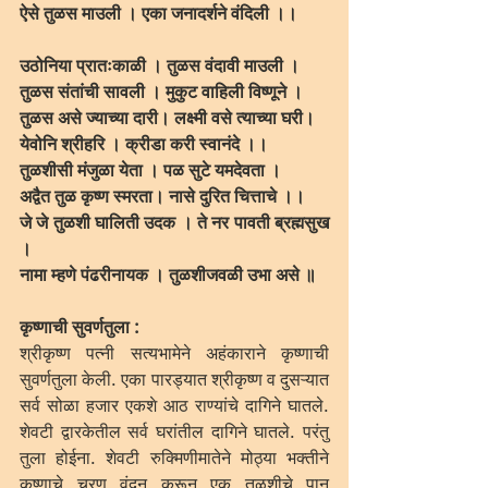
ऐसे तुळस माउली । एका जनादर्शने वंदिली ।।
उठोनिया प्रातःकाळी । तुळस वंदावी माउली । 
तुळस संतांची सावली । मुकुट वाहिली विष्णूने । 
तुळस असे ज्याच्या दारी। लक्ष्मी वसे त्याच्या घरी। 
येवोनि श्रीहरि । क्रीडा करी स्वानंदे ।।
तुळशीसी मंजुळा येता । पळ सुटे यमदेवता ।
अद्वैत तुळ कृष्ण स्मरता। नासे दुरित चित्ताचे ।।
जे जे तुळशी घालिती उदक । ते नर पावती ब्रह्मसुख 
। 
नामा म्हणे पंढरीनायक । तुळशीजवळी उभा असे ॥
कृष्णाची सुवर्णतुला :
श्रीकृष्ण पत्नी सत्यभामेने अहंकाराने कृष्णाची 
सुवर्णतुला केली. एका पारड्यात श्रीकृष्ण व दुसऱ्यात 
सर्व सोळा हजार एकशे आठ राण्यांचे दागिने घातले. 
शेवटी द्वारकेतील सर्व घरांतील दागिने घातले. परंतु 
तुला होईना. शेवटी रुक्मिणीमातेने मोठ्या भक्तीने 
कृष्णाचे चरण वंदन करून एक तुळशीचे पान 