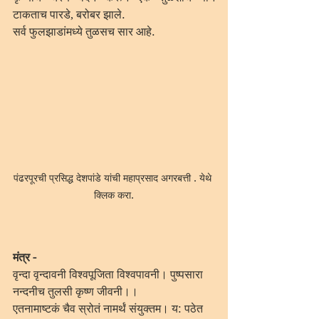
टाकताच पारडे, बरोबर झाले. 
सर्व फुलझाडांमध्ये तुळसच सार आहे. 
पंढरपूरची प्रसिद्ध देशपांडे यांची महाप्रसाद अगरबत्ती . येथे 
क्लिक करा.
मंत्र -
वृन्दा वृन्दावनी विश्वपूजिता विश्वपावनी। पुष्पसारा 
नन्दनीच तुलसी कृष्ण जीवनी।।
एतनामाष्टकं चैव स्रोतं नामर्थं संयुक्तम। य: पठेत 