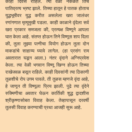
काही दिवस राहिले. त्या वेळी नकळत तिचे 
पातिव्रत्य भ्रष्ट झाले. तिच्या हातून हे पातक होताच 
युद्धभूमीवर युद्ध करीत असलेला खरा जालंधर 
रणांगणात मृत्युमुखी पडला. काही काळाने वृंदेला सर्व 
खरा प्रकार समजला की, प्रत्यक्ष विष्णूने आपला 
घात केला आहे. संतप्त होऊन तिने विष्णूस शाप दिला 
की, तुला तुझ्या पत्नीचा वियोग होऊन तुला दोन 
माकडांचे साहाय्य घ्यावे लागेल. (हा प्रसंग राम 
अवतारात घडून आला.) नंतर वृंदाने अग्निप्रवेश 
केला. त्या वेळी भगवान विष्णू खिन्न होऊन तिच्या 
राखेजवळ बसून राहिले. काही दिवसांनी त्या ठिकाणी 
तुळशीचे रोप उगम पावले. ती तुळस म्हणजे वृंदा आहे, 
हे जाणून ती विष्णूला प्रिय झाली. पुढे त्या वृंदेने 
रुक्मिणीचा अवतार घेऊन कार्तिकी शुद्ध द्वादशीस 
श्रीकृष्णासोबत विवाह केला. तेव्हापासून दरवर्षी 
तुलसी विवाह करण्याची प्रथा आजही सुरू आहे. 